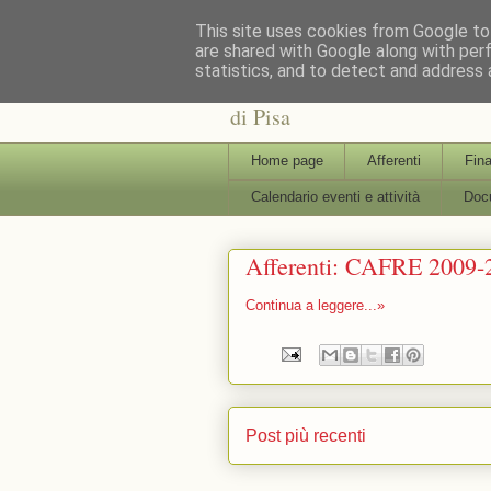
This site uses cookies from Google to 
are shared with Google along with per
statistics, and to detect and address 
: : CAFRE : : Centro Interdi
di Pisa
Home page
Afferenti
Fina
Calendario eventi e attività
Docu
Afferenti: CAFRE 2009-
Continua a leggere...»
Post più recenti