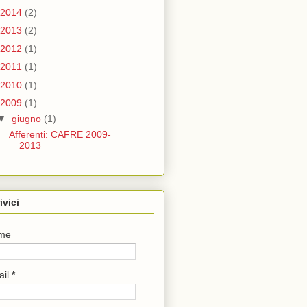
2014
(2)
2013
(2)
2012
(1)
2011
(1)
2010
(1)
2009
(1)
▼
giugno
(1)
Afferenti: CAFRE 2009-
2013
ivici
me
ail
*