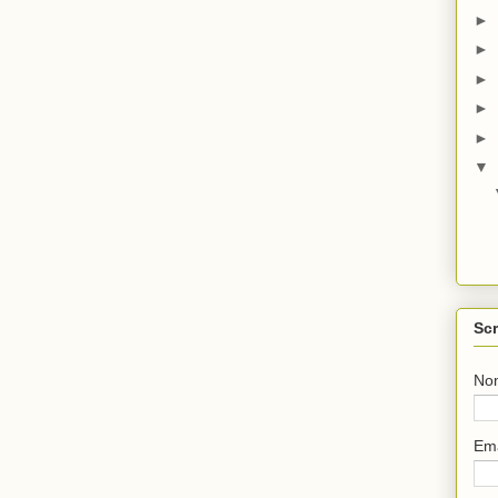
►
►
►
►
►
▼
Scr
No
Em