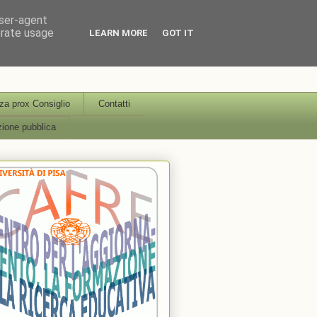
user-agent
erate usage
LEARN MORE
GOT IT
icerca Educativa Università
a prox Consiglio
Contatti
ione pubblica