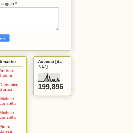
ssaggio
*
bmaster
Accessi [da
7/17]
Andrea
Taddei
Domenico
199,896
Geraci
Michele
Lanzetta
Michele
Lanzetta
Pietro
Balestri