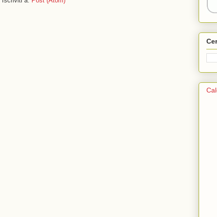
Iscriviti a:
Post (Atom)
Ce
Cal