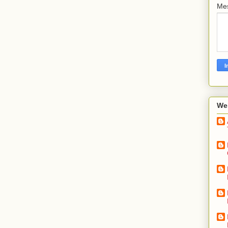
Me
We