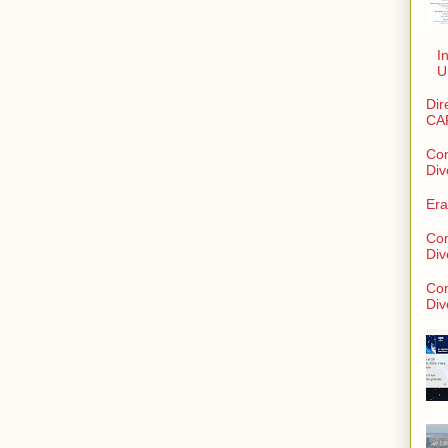
I
U
Dir
CA
Con
Div
Era
Con
Div
Con
Div