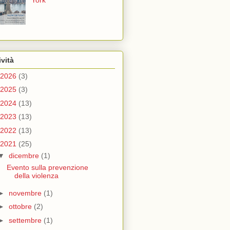
York
ività
2026
(3)
2025
(3)
2024
(13)
2023
(13)
2022
(13)
2021
(25)
▼
dicembre
(1)
Evento sulla prevenzione
della violenza
►
novembre
(1)
►
ottobre
(2)
►
settembre
(1)