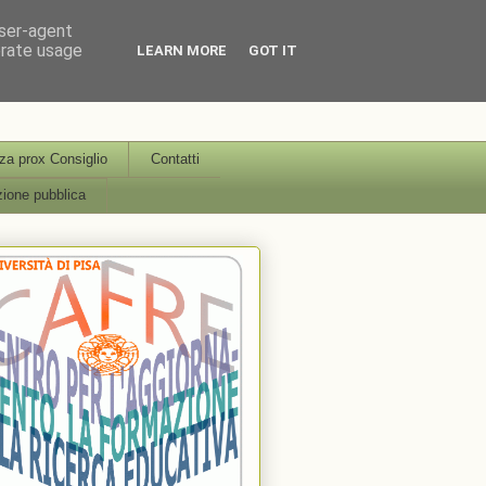
user-agent
erate usage
LEARN MORE
GOT IT
icerca Educativa Università
a prox Consiglio
Contatti
ione pubblica