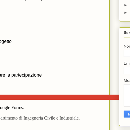
►
►
Scr
No
Em
Me