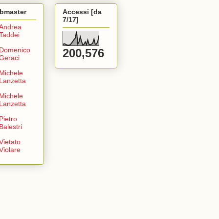
bmaster
Accessi [da
7/17]
Andrea
Taddei
Domenico
200,576
Geraci
Michele
Lanzetta
Michele
Lanzetta
Pietro
Balestri
Vietato
Violare