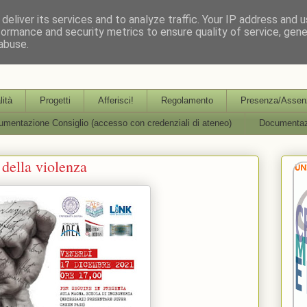
deliver its services and to analyze traffic. Your IP address and 
formance and security metrics to ensure quality of service, gen
abuse.
partimentale per l'Aggiornamento, la Formazione e la R
lità
Progetti
Afferisci!
Regolamento
Presenza/Assenz
mentazione Consiglio (accesso con credenziali di ateneo)
Documentaz
 della violenza