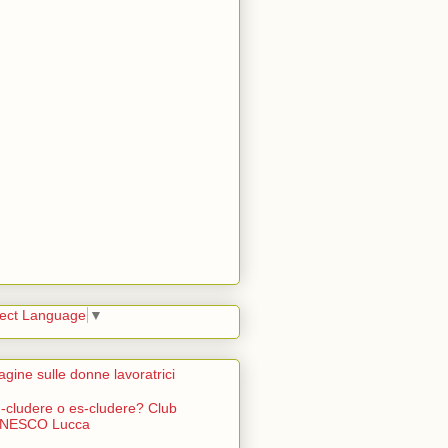
lect Language
▼
agine sulle donne lavoratrici
n-cludere o es-cludere? Club
NESCO Lucca