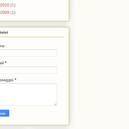
2010
(1)
2009
(1)
ivici
me
ail
*
ssaggio
*