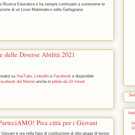
la Ricerca Educativa e ha sempre continuato a sostenerne le
ituzione di un Liceo Matematico nella Garfagnana
 delle Diverse Abilità 2021
strato) su
YouTube
,
LinkedIn
e
Facebook
e disponibile
Facebook del Master
anche in
pillola da 10 minuti
Se
Ind
 ParteciAMO! Pisa città per i Giovani
I
U
i Giovani
è ora nella fase di costituzione di otto gruppi di lavoro