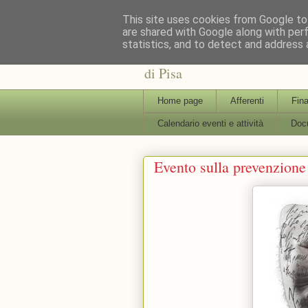
This site uses cookies from Google to 
are shared with Google along with per
statistics, and to detect and address 
: : CAFRE : : Centro Interdi
di Pisa
Home page
Afferenti
Fina
Calendario eventi e attività
Docu
Evento sulla prevenzione