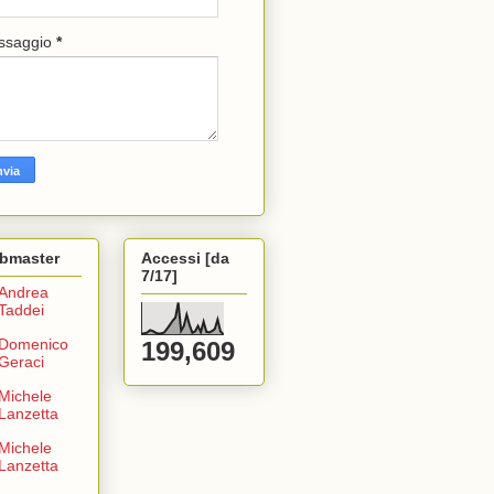
ssaggio
*
bmaster
Accessi [da
7/17]
Andrea
Taddei
Domenico
199,609
Geraci
Michele
Lanzetta
Michele
Lanzetta