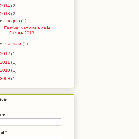
2014
(2)
2013
(2)
▼
maggio
(1)
Festival Nazionale delle
Culture 2013
►
gennaio
(1)
2012
(1)
2011
(1)
2010
(1)
2009
(1)
ivici
me
ail
*