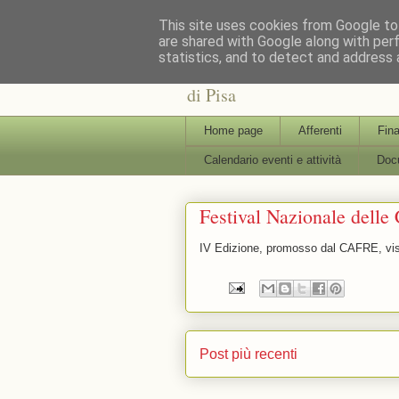
This site uses cookies from Google to 
are shared with Google along with per
statistics, and to detect and address 
: : CAFRE : : Centro Interdi
di Pisa
Home page
Afferenti
Fina
Calendario eventi e attività
Docu
Festival Nazionale delle
IV Edizione, promosso dal CAFRE, visi
Post più recenti