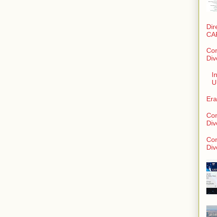
Dir
CA
Con
Div
I
U
Era
Con
Div
Con
Div