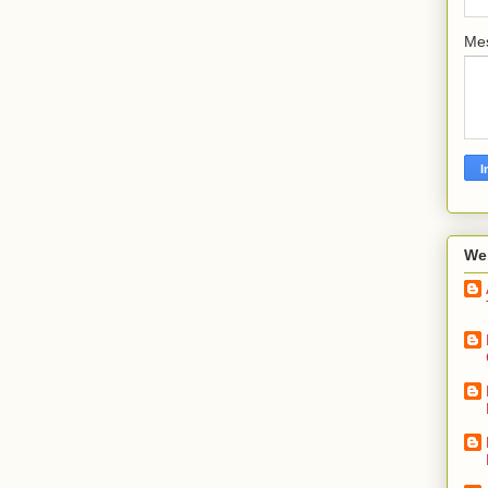
Me
We