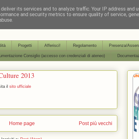
deliver its services and to analyze traffic. Your IP address and 
formance and security metrics to ensure quality of service, gen
abuse.
partimentale per l'Aggiornamento, la Formazione e la R
lità
Progetti
Afferisci!
Regolamento
Presenza/Assenz
mentazione Consiglio (accesso con credenziali di ateneo)
Documentaz
 Culture 2013
ta il
sito ufficiale
Home page
Post più vecchi