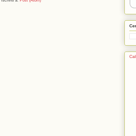
Iscriviti a:
Post (Atom)
Ce
Cal