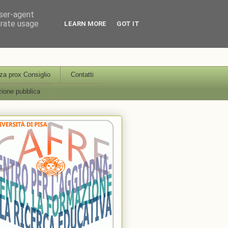
user-agent
erate usage
LEARN MORE
GOT IT
icerca Educativa Università
a prox Consiglio
Contatti
ione pubblica