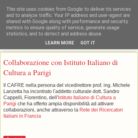
This site uses cookies from Google to deliver its services
and to analyze traffic. Your IP address and user-agent are
shared with Google along with performance and security
: : CAFRE : : Centro Interdipartimentale per l'Aggiornamento, la
metrics to ensure quality of service, generate usage
Formazione e la Ricerca Educativa Università di Pisa
statistics, and to detect and address abuse.
LEARN MORE
GOT IT
▼
Collaborazione con Istituto Italiano di
Cultura a Parigi
Il CAFRE nella persona del vicedirettore prof. ing. Michele
Lanzetta ha incontrato l'addetto culturale dott. Sandro
Cappelli, Fiorentino, dell'
Istituto Italiano di Cultura a
Parigi
che ha offerto ampia disponibilità ad attivare
collaborazioni, anche attraverso la
Rete dei Ricercatori
Italiani in Francia