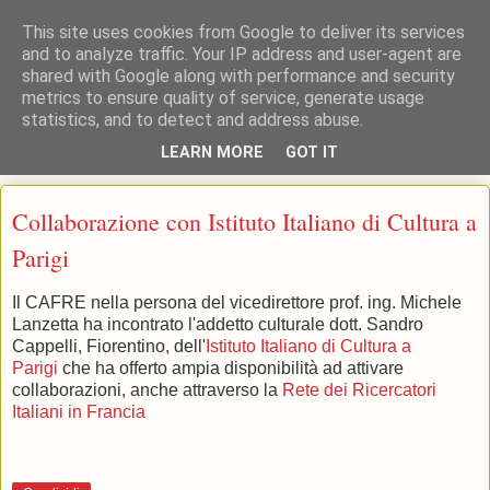
This site uses cookies from Google to deliver its services
and to analyze traffic. Your IP address and user-agent are
shared with Google along with performance and security
: : CAFRE : : Centro Interdipartimentale per l'Aggiornamento, la
metrics to ensure quality of service, generate usage
Formazione e la Ricerca Educativa Università di Pisa
statistics, and to detect and address abuse.
LEARN MORE
GOT IT
▼
Collaborazione con Istituto Italiano di Cultura a
Parigi
Il CAFRE nella persona del vicedirettore prof. ing. Michele
Lanzetta ha incontrato l'addetto culturale dott. Sandro
Cappelli, Fiorentino, dell'
Istituto Italiano di Cultura a
Parigi
che ha offerto ampia disponibilità ad attivare
collaborazioni, anche attraverso la
Rete dei Ricercatori
Italiani in Francia