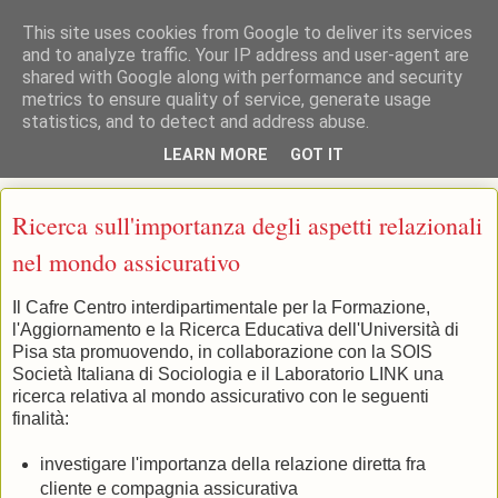
This site uses cookies from Google to deliver its services
and to analyze traffic. Your IP address and user-agent are
shared with Google along with performance and security
: : CAFRE : : Centro Interdipartimentale per l'Aggiornamento, la
metrics to ensure quality of service, generate usage
Formazione e la Ricerca Educativa Università di Pisa
statistics, and to detect and address abuse.
LEARN MORE
GOT IT
▼
Ricerca sull'importanza degli aspetti relazionali
nel mondo assicurativo
Il Cafre Centro interdipartimentale per la Formazione,
l'Aggiornamento e la Ricerca Educativa dell'Università di
Pisa sta promuovendo, in collaborazione con la SOIS
Società Italiana di Sociologia e il Laboratorio LINK una
ricerca relativa al mondo assicurativo con le seguenti
finalità:
investigare l'importanza della relazione diretta fra
cliente e compagnia assicurativa