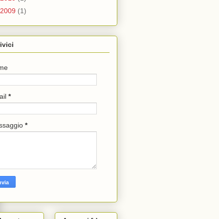
2009
(1)
ivici
me
ail
*
ssaggio
*