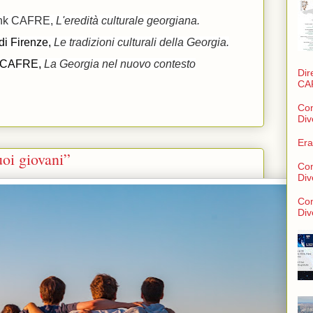
Link CAFRE,
L'eredità culturale georgiana.
 di Firenze,
Le tradizioni culturali della Georgia.
nk CAFRE,
La Georgia nel nuovo contesto
Dir
CA
Con
Div
Era
uoi giovani”
Con
Div
Con
Div