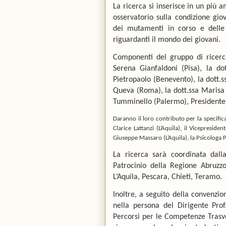
La ricerca si inserisce in un più 
osservatorio sulla condizione gio
dei mutamenti in corso e delle 
riguardanti il mondo dei giovani.
Componenti del gruppo di ricerca 
Serena Gianfaldoni (Pisa), la dot
Pietropaolo (Benevento), la dott.s
Queva (Roma), la dott.ssa Marisa C
Tumminello (Palermo), Presidente d
Daranno il loro contributo per la specifi
Clarice Lattanzi
(L’Aquila)
, il Vicepresiden
Giuseppe Massaro (L’Aquila), la Psicologa 
La ricerca sarà coordinata dalla
Patrocinio della Regione Abruzzo
L’Aquila, Pescara, Chieti, Teramo.
Inoltre, a seguito della convenzio
nella persona del Dirigente Prof
Percorsi per le Competenze Trasve