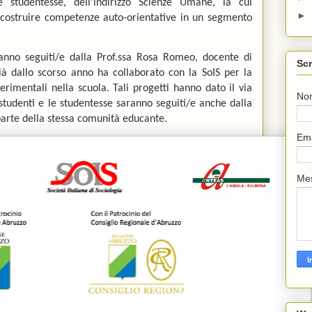
e studentesse, dell’indirizzo Scienze Umane, la cui
►
a costruire competenze auto-orientative in un segmento
ranno seguiti/e dalla Prof.ssa Rosa Romeo, docente di
Scr
ià dallo scorso anno ha collaborato con la SoIS per la
perimentali nella scuola. Tali progetti hanno dato il via
No
 studenti e le studentesse saranno seguiti/e anche dalla
 parte della stessa comunità educante.
Em
Me