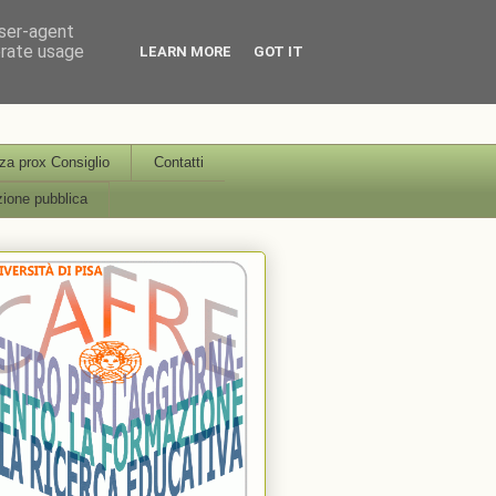
user-agent
erate usage
LEARN MORE
GOT IT
icerca Educativa Università
a prox Consiglio
Contatti
ione pubblica