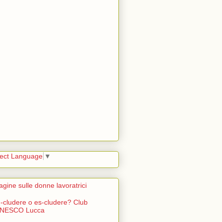
lect Language
▼
agine sulle donne lavoratrici
n-cludere o es-cludere? Club
NESCO Lucca