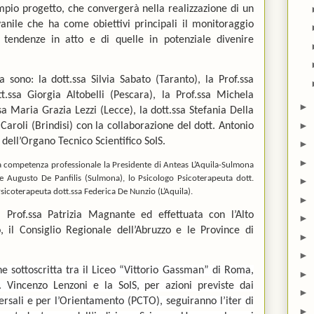
ampio progetto, che convergerà nella realizzazione di un
vanile che ha come obiettivi principali il monitoraggio
tendenze in atto e di quelle in potenziale divenire
sono: la dott.ssa Silvia Sabato (Taranto), la Prof.ssa
t.ssa Giorgia Altobelli (Pescara), la Prof.ssa Michela
►
sa Maria Grazia Lezzi (Lecce), la dott.ssa Stefania Della
►
aroli (Brindisi) con la collaborazione del dott. Antonio
ell’Organo Tecnico Scientifico SoIS.
►
►
ca competenza professionale la Presidente di Anteas L’Aquila-Sulmona
te
Augusto De Panfilis (Sulmona), lo Psicologo Psicoterapeuta dott.
►
Psicoterapeuta dott.ssa
Federica De Nunzio (L’Aquila).
►
 Prof.ssa Patrizia Magnante ed effettuata con l’Alto
►
, il Consiglio Regionale dell’Abruzzo e le Province di
►
►
ne sottoscritta tra il Liceo “Vittorio Gassman” di Roma,
►
. Vincenzo Lenzoni e la SoIS, per azioni previste dai
►
rsali e per l’Orientamento (PCTO), seguiranno l’iter di
►