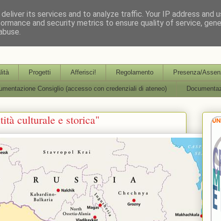
deliver its services and to analyze traffic. Your IP address and 
formance and security metrics to ensure quality of service, gen
abuse.
partimentale per l'Aggiornamento, la Formazione e la R
lità
Progetti
Afferisci!
Regolamento
Presenza/Assenz
mentazione Consiglio (accesso con credenziali di ateneo)
Documentaz
tà culturale e storica"