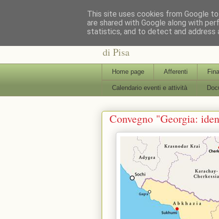
This site uses cookies from Google to 
are shared with Google along with per
statistics, and to detect and address 
: : CAFRE : : Centro Interdi
di Pisa
Home page
Afferenti
Fina
Calendario eventi e attività
Docu
Convegno "Georgia: identi