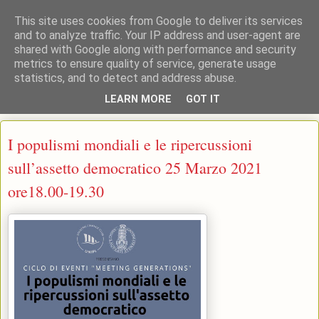
This site uses cookies from Google to deliver its services
and to analyze traffic. Your IP address and user-agent are
shared with Google along with performance and security
: : CAFRE : : Centro Interdipartimentale per l'Aggiornamento, la
metrics to ensure quality of service, generate usage
Formazione e la Ricerca Educativa Università di Pisa
statistics, and to detect and address abuse.
LEARN MORE
GOT IT
▼
I populismi mondiali e le ripercussioni
sull’assetto democratico 25 Marzo 2021
ore18.00-19.30