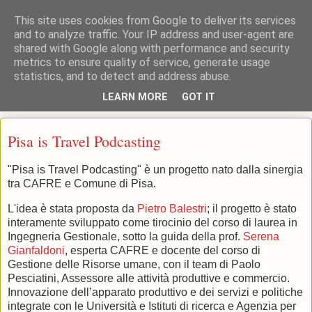
This site uses cookies from Google to deliver its services
and to analyze traffic. Your IP address and user-agent are
shared with Google along with performance and security
: : CAFRE : : Centro Interdipartimentale per l'Aggiornamento, la
metrics to ensure quality of service, generate usage
Formazione e la Ricerca Educativa Università di Pisa
statistics, and to detect and address abuse.
LEARN MORE
GOT IT
▼
Pisa is Travel Podcasting
"Pisa is Travel Podcasting" è un progetto nato dalla sinergia
tra CAFRE e Comune di Pisa.
L'idea è stata proposta da
Pietro Balestri
; il progetto è stato
interamente sviluppato come tirocinio del corso di laurea in
Ingegneria Gestionale, sotto la guida della prof.
Serena
Gianfaldoni
, esperta CAFRE e docente del corso di
Gestione delle Risorse umane, con il team di Paolo
Pesciatini, Assessore alle attività produttive e commercio.
Innovazione dell’apparato produttivo e dei servizi e politiche
integrate con le Università e Istituti di ricerca e Agenzia per