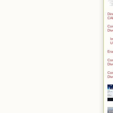
Dir
CA
Con
Div
I
U
Era
Con
Div
Con
Div