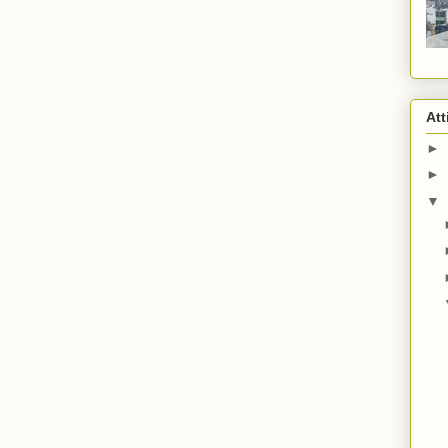
Att
►
►
▼