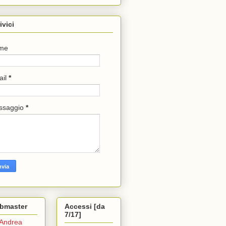
ivici
me
ail
*
ssaggio
*
bmaster
Accessi [da
7/17]
Andrea