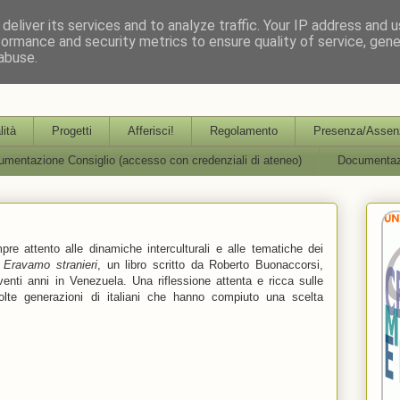
deliver its services and to analyze traffic. Your IP address and 
formance and security metrics to ensure quality of service, gen
abuse.
partimentale per l'Aggiornamento, la Formazione e la R
lità
Progetti
Afferisci!
Regolamento
Presenza/Assenz
mentazione Consiglio (accesso con credenziali di ateneo)
Documentaz
e attento alle dinamiche interculturali e alle tematiche dei
o
Eravamo stranieri
, un libro scritto da Roberto Buonaccorsi,
enti anni in Venezuela. Una riflessione attenta e ricca sulle
lte generazioni di italiani che hanno compiuto una scelta