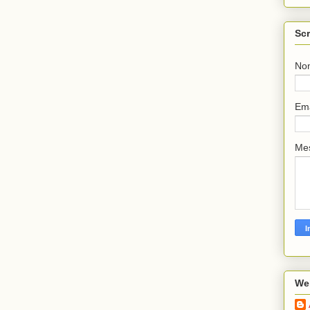
Scr
No
Em
Me
We