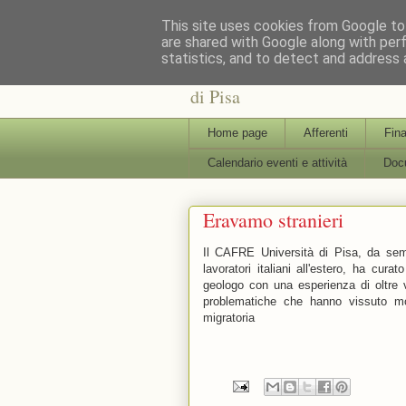
This site uses cookies from Google to 
are shared with Google along with per
statistics, and to detect and address 
: : CAFRE : : Centro Interdi
di Pisa
Home page
Afferenti
Fina
Calendario eventi e attività
Docu
Eravamo stranieri
Il CAFRE Università di Pisa, da sempr
lavoratori italiani all'estero, ha curat
geologo con una esperienza di oltre v
problematiche che hanno vissuto mo
migratoria