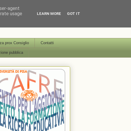
user-agent
erate usage
LEARN MORE
GOT IT
icerca Educativa Università
a prox Consiglio
Contatti
ione pubblica