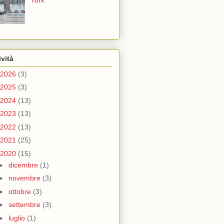
York
ività
2026
(3)
2025
(3)
2024
(13)
2023
(13)
2022
(13)
2021
(25)
2020
(15)
►
dicembre
(1)
►
novembre
(3)
►
ottobre
(3)
►
settembre
(3)
►
luglio
(1)