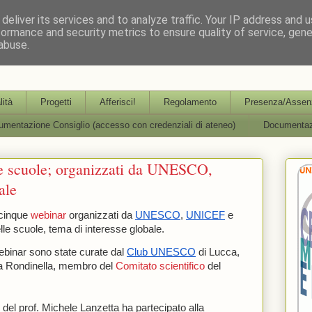
deliver its services and to analyze traffic. Your IP address and 
formance and security metrics to ensure quality of service, gen
abuse.
partimentale per l'Aggiornamento, la Formazione e la R
lità
Progetti
Afferisci!
Regolamento
Presenza/Assenz
mentazione Consiglio (accesso con credenziali di ateneo)
Documentaz
le scuole; organizzati da UNESCO,
ale
cinque 
webinar
organizzati da 
UNESCO
, 
UNICEF
 e 
elle scuole, tema di interesse globale. 
 webinar sono state curate dal 
Club UNESCO
 di Lucca, 
sa Rondinella, membro del 
Comitato scientifico
 del 
 del prof. Michele Lanzetta ha partecipato alla 