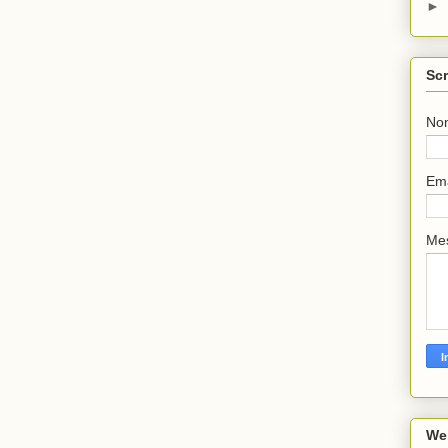
►
Scr
No
Em
Me
We