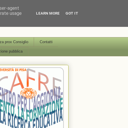
user-agent
erate usage
LEARN MORE
GOT IT
icerca Educativa Università
a prox Consiglio
Contatti
ione pubblica