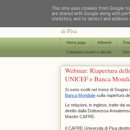
This site uses cookies from Google to 
are shared with Google along with per
statistics, and to detect and address 
: : CAFRE : : Centro Interdi
di Pisa
Home page
Afferenti
Fina
Calendario eventi e attività
Docu
Webinar: Riapertura del
UNICEF e Banca Mondi
Si sono svolti nel mese di Giugno 
Banca Mondiale
 sulla riapertura d
Le relazioni, in inglese, tratte dai
diretto dalla Dottoressa Annatere
Master CAFRE.
Il CAFRE Università di Pisa diretto