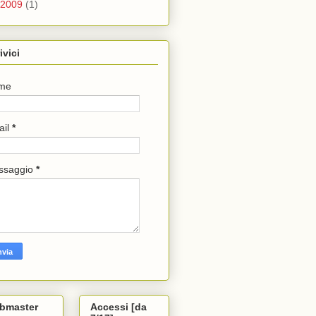
2009
(1)
ivici
me
ail
*
ssaggio
*
bmaster
Accessi [da