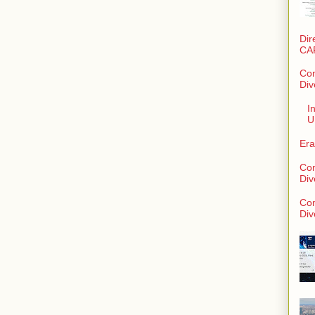
Dir
CA
Con
Div
I
U
Era
Con
Div
Con
Div