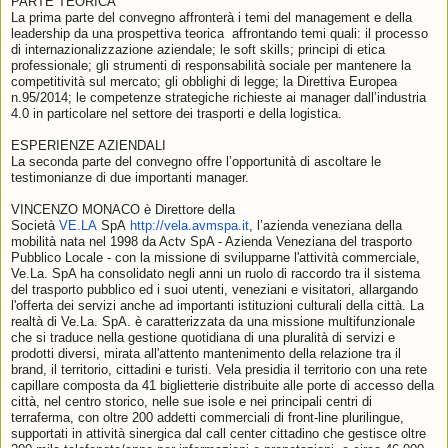
PARTE TEORICA
La prima parte del convegno affronterà i temi del management e della
leadership da una prospettiva teorica affrontando temi quali: il processo
di internazionalizzazione aziendale; le soft skills; principi di etica
professionale; gli strumenti di responsabilità sociale per mantenere la
competitività sul mercato; gli obblighi di legge; la Direttiva Europea
n.95/2014; le competenze strategiche richieste ai manager dall’industria
4.0 in particolare nel settore dei trasporti e della logistica.
ESPERIENZE AZIENDALI
La seconda parte del convegno offre l’opportunità di ascoltare le
testimonianze di due importanti manager.
VINCENZO MONACO è Direttore della
Società
VE.LA
SpA
http://vela.avmspa.it
, l’azienda veneziana della
mobilità nata nel 1998 da Actv SpA - Azienda Veneziana del trasporto
Pubblico Locale - con la missione di svilupparne l'attività commerciale,
Ve.La. SpA ha consolidato negli anni un ruolo di raccordo tra il sistema
del trasporto pubblico ed i suoi utenti, veneziani e visitatori, allargando
l'offerta dei servizi anche ad importanti istituzioni culturali della città. La
realtà di Ve.La. SpA. è caratterizzata da una missione multifunzionale
che si traduce nella gestione quotidiana di una pluralità di servizi e
prodotti diversi, mirata all'attento mantenimento della relazione tra il
brand, il territorio, cittadini e turisti. Vela presidia il territorio con una rete
capillare composta da 41 biglietterie distribuite alle porte di accesso della
città, nel centro storico, nelle sue isole e nei principali centri di
terraferma, con oltre 200 addetti commerciali di front-line plurilingue,
supportati in attività sinergica dal call center cittadino che gestisce oltre