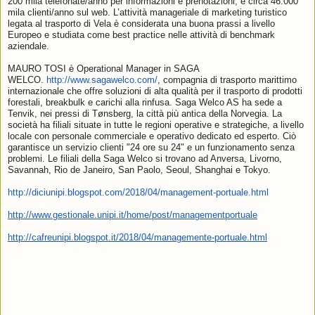
200 mila telefonate/anno per informazioni e prenotazioni, e circa 46.000
mila clienti/anno sul web. L’attività manageriale di marketing turistico
legata al trasporto di Vela è considerata una buona prassi a livello
Europeo e studiata come best practice nelle attività di benchmark
aziendale.
MAURO TOSI è Operational Manager in SAGA
WELCO.
http://www.sagawelco.com/
, compagnia di trasporto marittimo
internazionale che offre soluzioni di alta qualità per il trasporto di prodotti
forestali, breakbulk e carichi alla rinfusa. Saga Welco AS ha sede a
Tenvik, nei pressi di Tønsberg, la città più antica della Norvegia. La
società ha filiali situate in tutte le regioni operative e strategiche, a livello
locale con personale commerciale e operativo dedicato ed esperto. Ciò
garantisce un servizio clienti "24 ore su 24" e un funzionamento senza
problemi. Le filiali della Saga Welco si trovano ad Anversa, Livorno,
Savannah, Rio de Janeiro, San Paolo, Seoul, Shanghai e Tokyo.
http://diciunipi.blogspot.com/2018/04/management-portuale.html
http://www.gestionale.unipi.it/home/post/managementportuale
http://cafreunipi.blogspot.it/2018/04/managemente-portuale.html